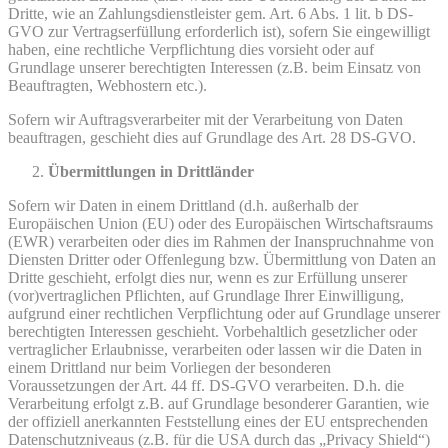
Dritte, wie an Zahlungsdienstleister gem. Art. 6 Abs. 1 lit. b DS-
GVO zur Vertragserfüllung erforderlich ist), sofern Sie eingewilligt
haben, eine rechtliche Verpflichtung dies vorsieht oder auf
Grundlage unserer berechtigten Interessen (z.B. beim Einsatz von
Beauftragten, Webhostern etc.).
Sofern wir Auftragsverarbeiter mit der Verarbeitung von Daten
beauftragen, geschieht dies auf Grundlage des Art. 28 DS-GVO.
Übermittlungen in Drittländer
Sofern wir Daten in einem Drittland (d.h. außerhalb der
Europäischen Union (EU) oder des Europäischen Wirtschaftsraums
(EWR) verarbeiten oder dies im Rahmen der Inanspruchnahme von
Diensten Dritter oder Offenlegung bzw. Übermittlung von Daten an
Dritte geschieht, erfolgt dies nur, wenn es zur Erfüllung unserer
(vor)vertraglichen Pflichten, auf Grundlage Ihrer Einwilligung,
aufgrund einer rechtlichen Verpflichtung oder auf Grundlage unserer
berechtigten Interessen geschieht. Vorbehaltlich gesetzlicher oder
vertraglicher Erlaubnisse, verarbeiten oder lassen wir die Daten in
einem Drittland nur beim Vorliegen der besonderen
Voraussetzungen der Art. 44 ff. DS-GVO verarbeiten. D.h. die
Verarbeitung erfolgt z.B. auf Grundlage besonderer Garantien, wie
der offiziell anerkannten Feststellung eines der EU entsprechenden
Datenschutzniveaus (z.B. für die USA durch das „Privacy Shield“)