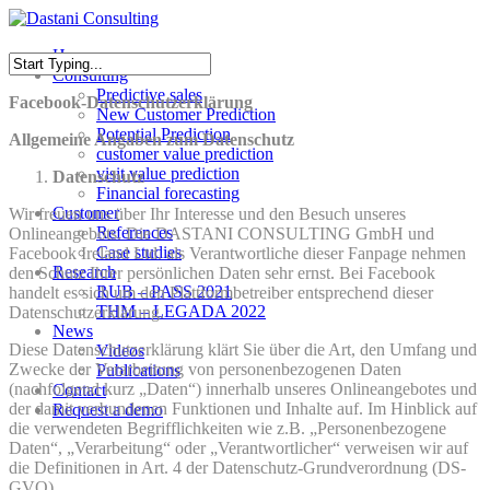
Skip
to
Menu
Home
main
Consulting
content
Close
Predictive sales
Facebook-Datenschutzerklärung
Search
New Customer Prediction
Potential Prediction
Allgemeine Angaben zum Datenschutz
customer value prediction
visit value prediction
Datenschutz
Financial forecasting
Customer
Wir freuen uns über Ihr Interesse und den Besuch unseres
References
Onlineangebots. Die DASTANI CONSULTING GmbH und
Case studies
Facebook Ireland Ltd. als Verantwortliche dieser Fanpage nehmen
Research
den Schutz Ihrer persönlichen Daten sehr ernst. Bei Facebook
RUB – PASS 2021
handelt es sich um den Plattformbetreiber entsprechend dieser
THM – LEGADA 2022
Datenschutzerklärung.
News
Diese Datenschutzerklärung klärt Sie über die Art, den Umfang und
Videos
Zwecke der Verarbeitung von personenbezogenen Daten
Publications
(nachfolgend kurz „Daten“) innerhalb unseres Onlineangebotes und
Contact
der damit verbundenen Funktionen und Inhalte auf. Im Hinblick auf
Request a demo
die verwendeten Begrifflichkeiten wie z.B. „Personenbezogene
Daten“, „Verarbeitung“ oder „Verantwortlicher“ verweisen wir auf
die Definitionen in Art. 4 der Datenschutz-Grundverordnung (DS-
GVO).