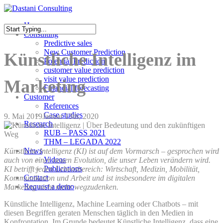
Skip
to
Menu
Home
main
Consulting
content
Close
Predictive sales
Search
New Customer Prediction
Künstliche Intelligenz im
Potential Prediction
customer value prediction
visit value prediction
Marketing
Financial forecasting
Customer
References
Case studies
9. Mai 2019
Januar 13th, 2020
Research
RUB – PASS 2021
THM – LEGADA 2022
News
Künstliche Intelligenz (KI) ist auf dem Vormarsch – gesprochen wird
Videos
auch von einer neuen Evolution, die unser Leben verändern wird.
Publications
KI betrifft jeden Lebensbereich: Wirtschaft, Medizin, Mobilität,
Contact
Kommunikation und Arbeit und ist insbesondere im digitalen
Request a demo
Marketing nicht mehr wegzudenken.
Künstliche Intelligenz, Machine Learning oder Chatbots – mit
diesen Begriffen geraten Menschen täglich in den Medien in
Konfrontation. Im Grunde bedeutet Künstliche Intelligenz, dass eine