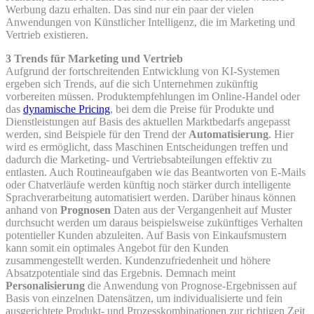
Werbung dazu erhalten. Das sind nur ein paar der vielen
Anwendungen von Künstlicher Intelligenz, die im Marketing und
Vertrieb existieren.
3 Trends für Marketing und Vertrieb
Aufgrund der fortschreitenden Entwicklung von KI-Systemen
ergeben sich Trends, auf die sich Unternehmen zukünftig
vorbereiten müssen. Produktempfehlungen im Online-Handel oder
das
dynamische Pricing
, bei dem die Preise für Produkte und
Dienstleistungen auf Basis des aktuellen Marktbedarfs angepasst
werden, sind Beispiele für den Trend der
Automatisierung
. Hier
wird es ermöglicht, dass Maschinen Entscheidungen treffen und
dadurch die Marketing- und Vertriebsabteilungen effektiv zu
entlasten. Auch Routineaufgaben wie das Beantworten von E-Mails
oder Chatverläufe werden künftig noch stärker durch intelligente
Sprachverarbeitung automatisiert werden. Darüber hinaus können
anhand von
Prognosen
Daten aus der Vergangenheit auf Muster
durchsucht werden um daraus beispielsweise zukünftiges Verhalten
potentieller Kunden abzuleiten. Auf Basis von Einkaufsmustern
kann somit ein optimales Angebot für den Kunden
zusammengestellt werden. Kundenzufriedenheit und höhere
Absatzpotentiale sind das Ergebnis. Demnach meint
Personalisierung
die Anwendung von Prognose-Ergebnissen auf
Basis von einzelnen Datensätzen, um individualisierte und fein
ausgerichtete Produkt- und Prozesskombinationen zur richtigen Zeit