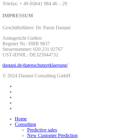
Telefax: + 49 (0)641 984 46 – 29
IMPRESSUM
Geschäftsführer: Dr. Parsis Dastani
Amtsgericht Gießen
Register Nr.: HRB 9837
Steuernummer: 020 231 02767
UST-IDNR.: DE325944732
dastani.de/datenschutzerklaerung/
© 2024 Dastani Consulting GmbH
twitter
facebook
linkedin
youtube
instagram
Close
Home
Menu
Consulting
Predictive sales
New Customer Prediction