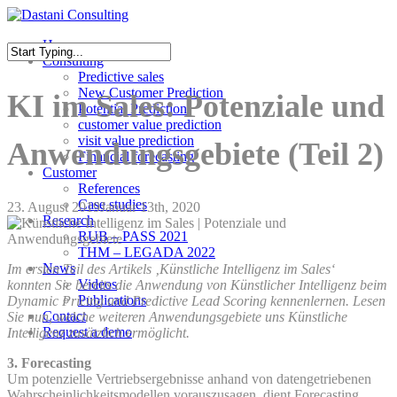
Skip
to
Menu
Home
main
Consulting
content
Close
Predictive sales
Search
New Customer Prediction
KI im Sales: Potenziale und
Potential Prediction
customer value prediction
visit value prediction
Anwendungsgebiete (Teil 2)
Financial forecasting
Customer
References
Case studies
23. August 2019
Januar 13th, 2020
Research
RUB – PASS 2021
THM – LEGADA 2022
News
Im ersten Teil des Artikels ‚Künstliche Intelligenz im Sales‘
Videos
konnten Sie bereits die Anwendung von Künstlicher Intelligenz beim
Publications
Dynamic Pricing und Predictive Lead Scoring kennenlernen. Lesen
Contact
Sie nun, welche weiteren Anwendungsgebiete uns Künstliche
Request a demo
Intelligenz zusätzlich ermöglicht.
3. Forecasting
Um potenzielle Vertriebsergebnisse anhand von datengetriebenen
Wahrscheinlichkeitsmodellen vorauszusagen, dient Forecasting.