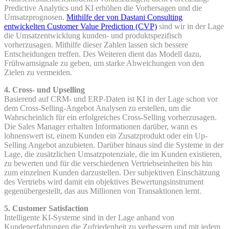
Predictive Analytics und KI erhöhen die Vorhersagen und die
Umsatzprognosen.
Mithilfe der von Dastani Consulting
entwickelten Customer Value Prediction (CVP)
sind wir in der Lage
die Umsatzentwicklung kunden- und produktspezifisch
vorherzusagen. Mithilfe dieser Zahlen lassen sich bessere
Entscheidungen treffen. Des Weiteren dient das Modell dazu,
Frühwarnsignale zu geben, um starke Abweichungen von den
Zielen zu vermeiden.
4. Cross- und Upselling
Basierend auf CRM- und ERP-Daten ist KI in der Lage schon vor
dem Cross-Selling-Angebot Analysen zu erstellen, um die
Wahrscheinlich für ein erfolgreiches Cross-Selling vorherzusagen.
Die Sales Manager erhalten Informationen darüber, wann es
lohnenswert ist, einem Kunden ein Zusatzprodukt oder ein Up-
Selling Angebot anzubieten. Darüber hinaus sind die Systeme in der
Lage, die zusätzlichen Umsatzpotenziale, die im Kunden existieren,
zu bewerten und für die verschiedenen Vertriebseinheiten bis hin
zum einzelnen Kunden darzustellen. Der subjektiven Einschätzung
des Vertriebs wird damit ein objektives Bewertungsinstrument
gegenübergestellt, das aus Millionen von Transaktionen lernt.
5. Customer Satisfaction
Intelligente KI-Systeme sind in der Lage anhand von
Kundenerfahrungen die Zufriedenheit zu verbessern und mit jedem