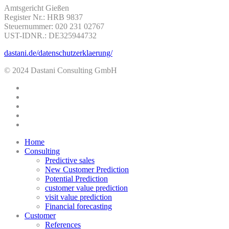
Amtsgericht Gießen
Register Nr.: HRB 9837
Steuernummer: 020 231 02767
UST-IDNR.: DE325944732
dastani.de/datenschutzerklaerung/
© 2024 Dastani Consulting GmbH
twitter
facebook
linkedin
youtube
instagram
Close
Home
Menu
Consulting
Predictive sales
New Customer Prediction
Potential Prediction
customer value prediction
visit value prediction
Financial forecasting
Customer
References