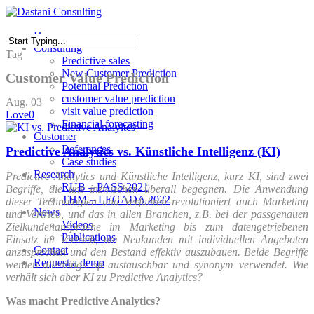
Skip
to
Menu
Home
main
Consulting
content
Close
Tag
Predictive sales
Search
New Customer Prediction
Customer Value Prediction
Potential Prediction
customer value prediction
Aug.
03
visit value prediction
Love
0
Financial forecasting
Customer
References
Predictive Analytics vs. Künstliche Intelligenz (KI)
Case studies
Research
Predictive Analytics und Künstliche Intelligenz, kurz KI, sind zwei
RUB – PASS 2021
Begriffe, die uns inzwischen überall begegnen. Die Anwendung
THM – LEGADA 2022
dieser Technologien und Verfahren revolutioniert auch Marketing
News
und Vertrieb, und das in allen Branchen, z.B. bei der passgenauen
Videos
Zielkundenansprache im Marketing bis zum datengetriebenen
Publications
Einsatz im Vertrieb, um Neukunden mit individuellen Angeboten
Contact
anzusprechen und den Bestand effektiv auszubauen. Beide Begriffe
Request a demo
werden allerdings oft austauschbar und synonym verwendet. Wie
verhält sich aber KI zu Predictive Analytics?
Was macht Predictive Analytics?