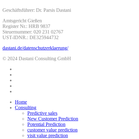
Geschäftsführer: Dr. Parsis Dastani
Amtsgericht Gießen
Register Nr.: HRB 9837
Steuernummer: 020 231 02767
UST-IDNR.: DE325944732
dastani.de/datenschutzerklaerung/
© 2024 Dastani Consulting GmbH
twitter
facebook
linkedin
youtube
instagram
Close
Home
Menu
Consulting
Predictive sales
New Customer Prediction
Potential Prediction
customer value prediction
visit value prediction