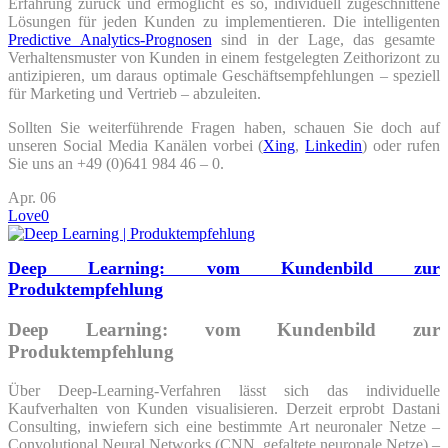
Erfahrung zurück und ermöglicht es so, individuell zugeschnittene
Lösungen für jeden Kunden zu implementieren. Die intelligenten
Predictive Analytics-Prognosen
sind in der Lage, das gesamte
Verhaltensmuster von Kunden in einem festgelegten Zeithorizont zu
antizipieren, um daraus optimale Geschäftsempfehlungen – speziell
für Marketing und Vertrieb – abzuleiten.
Sollten Sie weiterführende Fragen haben, schauen Sie doch auf
unseren Social Media Kanälen vorbei (
Xing
,
Linkedin
) oder rufen
Sie uns an +49 (0)641 984 46 – 0.
Apr.
06
Love
0
Deep Learning: vom Kundenbild zur
Produktempfehlung
Deep Learning: vom Kundenbild zur
Produktempfehlung
Über Deep-Learning-Verfahren lässt sich das individuelle
Kaufverhalten von Kunden visualisieren. Derzeit erprobt Dastani
Consulting, inwiefern sich eine bestimmte Art neuronaler Netze –
Convolutional Neural Networks (CNN, gefaltete neuronale Netze) –