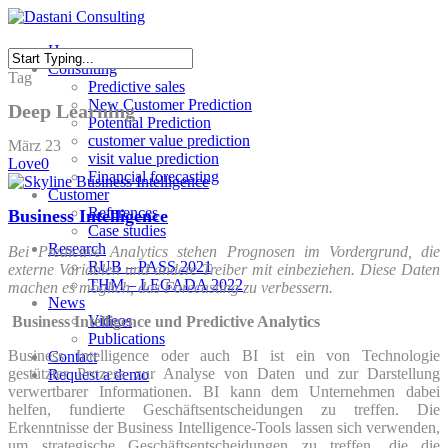
Skip
to
Menu
Home
main
Consulting
content
Close
Tag
Predictive sales
Search
New Customer Prediction
Deep Learning
Potential Prediction
customer value prediction
März
23
visit value prediction
Love
0
Financial forecasting
Customer
References
Business Intelligence
Case studies
Research
Bei Predictive Analytics stehen Prognosen im Vordergrund, die
RUB – PASS 2021
externe Variablen und andere Treiber mit einbeziehen. Diese Daten
THM – LEGADA 2022
machen es möglich, das Forecasting zu verbessern.
News
Videos
Business Intelligence und Predictive Analytics
Publications
Business Intelligence oder auch BI ist ein von Technologie
Contact
gestützter Prozess zur Analyse von Daten und zur Darstellung
Request a demo
verwertbarer Informationen. BI kann dem Unternehmen dabei
helfen, fundierte Geschäftsentscheidungen zu treffen. Die
Erkenntnisse der Business Intelligence-Tools lassen sich verwenden,
um strategische Geschäftsentscheidungen zu treffen, die die